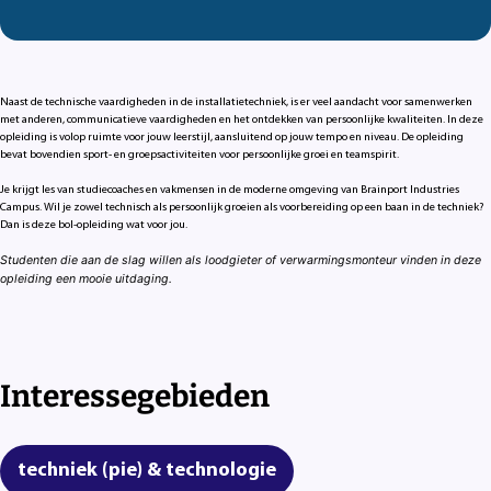
Naast de technische vaardigheden in de installatietechniek, is er veel aandacht voor samenwerken
met anderen, communicatieve vaardigheden en het ontdekken van persoonlijke kwaliteiten. In deze
opleiding is volop ruimte voor jouw leerstijl, aansluitend op jouw tempo en niveau. De opleiding
bevat bovendien sport- en groepsactiviteiten voor persoonlijke groei en teamspirit.
Je krijgt les van studiecoaches en vakmensen in de moderne omgeving van Brainport Industries
Campus. Wil je zowel technisch als persoonlijk groeien als voorbereiding op een baan in de techniek?
Dan is deze bol-opleiding wat voor jou.
Studenten die aan de slag willen als loodgieter of verwarmingsmonteur vinden in deze
opleiding een mooie uitdaging.
Interessegebieden
techniek (pie) & technologie