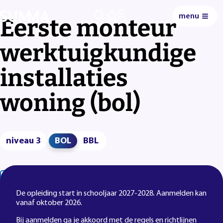
menu
0
Eerste monteur
werktuigkundige
installaties
woning (bol)
niveau 3
BOL
BBL
Lees voor
Uitleg woorden
Simpele tekst
De opleiding start in schooljaar 2027-2028. Aanmelden kan
vanaf oktober 2026.
Bij aanmelden ga je akkoord met de
regels en richtlijnen