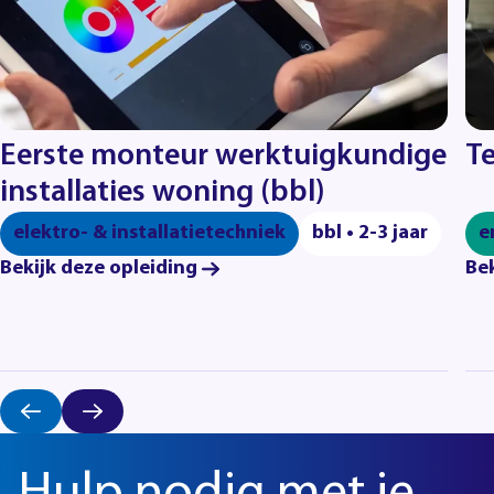
Eerste monteur werktuigkundige
Te
installaties woning (bbl)
elektro- & installatietechniek
bbl • 2-3 jaar
e
Bekijk deze opleiding
Bek