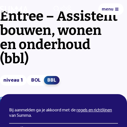
menu
0
Entree – Assistent
bouwen, wonen
en onderhoud
(bbl)
niveau 1
BOL
BBL
Lees voor
Uitleg woorden
Simpele tekst
Bij aanmelden ga je akkoord met de
regels en richtlijnen
van Summa.