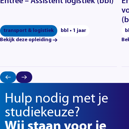
Entree – Assistent logistiek (bbl)
En
vo
(b
transport & logistiek
bbl • 1 jaar
b
Bekijk deze opleiding
Bek
Hulp nodig met je
studiekeuze?
Wij staan voor je