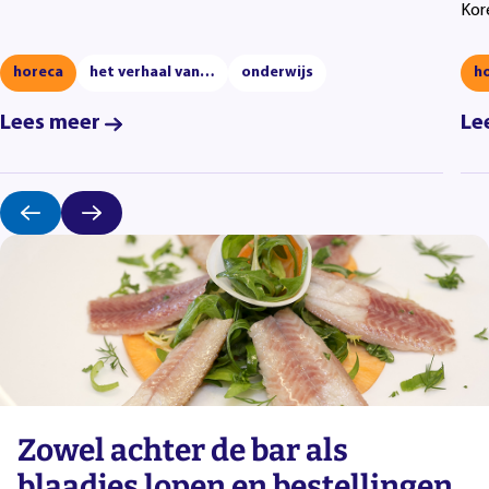
Kor
horeca
het verhaal van…
onderwijs
h
Lees meer
Le
Zowel achter de bar als
blaadjes lopen en bestellingen