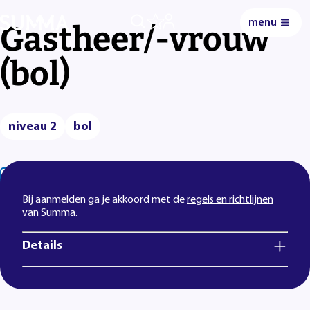
menu
0
Gastheer/-vrouw
(bol)
niveau 2
bol
Lees voor
Uitleg woorden
Simpele tekst
Bij aanmelden ga je akkoord met de
regels en richtlijnen
van Summa.
Details