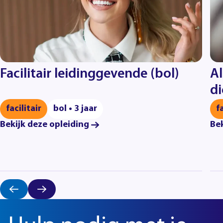
Facilitair leidinggevende (bol)
Al
di
facilitair
bol • 3 jaar
f
Bekijk deze opleiding
Bek