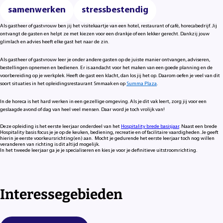
samenwerken
stressbestendig
Als gastheer of gastvrouw ben jij het visitekaartje van een hotel, restaurant of café, horecabedrijf. Jij
ontvangt de gasten en helpt ze met kiezen voor een drankje of een lekker gerecht. Dankzij jouw
glimlach en advies heeft elke gast het naar de zin.
Als gastheer of gastvrouw leer je onder andere gasten op de juiste manier ontvangen, adviseren,
bestellingen opnemen en bedienen. Er is aandacht voor het maken van een goede planning en de
voorbereiding op je werkplek. Heeft de gast een klacht, dan los jij het op. Daarom oefen je veel van dit
soort situaties in het opleidingsrestaurant Smmaak en op
Summa Plaza
.
In de horeca is het hard werken in een gezellige omgeving. Als je dit vak leert, zorg jij voor een
geslaagde avond of dag van heel veel mensen. Daar word je toch vrolijk van!
Deze opleiding is het eerste leerjaar onderdeel van het
Hospitality brede basisjaar
. Naast een brede
Hospitality basis focus je je op de keuken, bediening, recreatie en of facilitaire vaardigheden. Je geeft
hierin je eerste voorkeursrichting(en) aan. Mocht je gedurende het eerste leerjaar toch nog willen
veranderen van richting is dit altijd mogelijk.
In het tweede leerjaar ga je je specialiseren en kies je voor je definitieve uitstroomrichting.
Interessegebieden