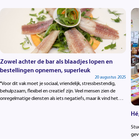
Zowel achter de bar als blaadjes lopen en
bestellingen opnemen, superleuk
20 augustus 2025
"Voor dit vak moet je sociaal, vriendelijk, stressbestendig,
behulpzaam, flexibel en creatief zijn. Veel mensen zien de
onregelmatige diensten als iets negatiefs, maar ik vind het
juist prettig dat niet elke dag hetzelfde is."
Hé,
Stu
gev