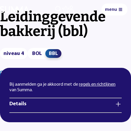
menu
0
Leidinggevende
bakkerij (bbl)
niveau 4
BOL
BBL
Lees voor
Uitleg woorden
Simpele tekst
Bij aanmelden ga je akkoord met de
regels en richtlijnen
van Summa.
Details