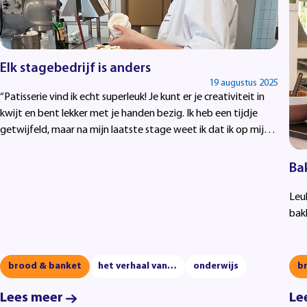
Elk stagebedrijf is anders
19 augustus 2025
“Patisserie vind ik echt superleuk! Je kunt er je creativiteit in
kwijt en bent lekker met je handen bezig. Ik heb een tijdje
getwijfeld, maar na mijn laatste stage weet ik dat ik op mijn
plek zit."
Ba
Leu
bak
brood & banket
het verhaal van…
onderwijs
b
Lees meer
Le