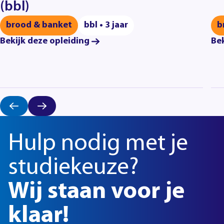
(bbl)
brood & banket
bbl • 3 jaar
b
Bekijk deze opleiding
Bek
Hulp nodig met je
studiekeuze?
Wij staan voor je
klaar!