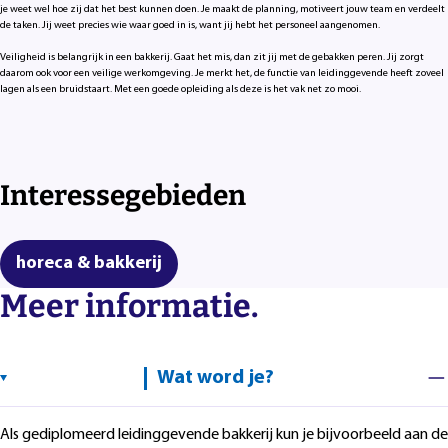
je weet wel hoe zij dat het best kunnen doen. Je maakt de planning, motiveert jouw team en verdeelt
de taken. Jij weet precies wie waar goed in is, want jij hebt het personeel aangenomen.
Veiligheid is belangrijk in een bakkerij. Gaat het mis, dan zit jij met de gebakken peren. Jij zorgt
daarom ook voor een veilige werkomgeving. Je merkt het, de functie van leidinggevende heeft zoveel
lagen als een bruidstaart. Met een goede opleiding als deze is het vak net zo mooi.
Interessegebieden
horeca & bakkerij
Meer informatie.
Wat word je?
Als gediplomeerd leidinggevende bakkerij kun je bijvoorbeeld aan de