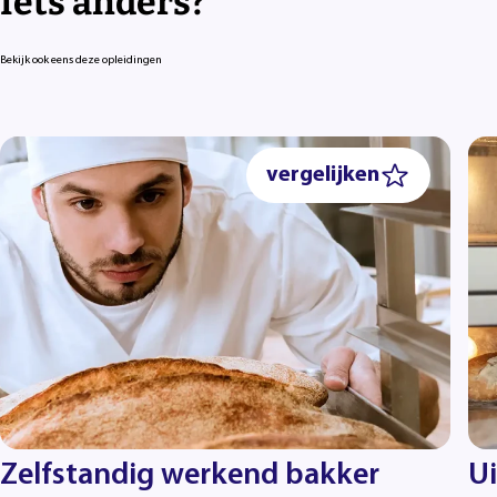
Iets anders?
Bekijk ook eens deze opleidingen
vergelijken
Zelfstandig werkend bakker
Ui