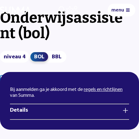
menu
0
Onderwijsassiste
nt (bol)
niveau 4
BOL
BBL
Lees voor
Uitleg woorden
Simpele tekst
Bij aanmelden ga je akkoord met de
regels en richtlijnen
van Summa.
Details