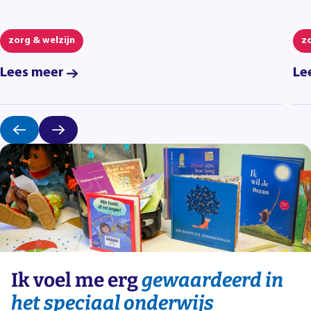
zorg & welzijn
zo
Lees meer
Le
Ik voel me erg
gewaardeerd in
het speciaal onderwijs