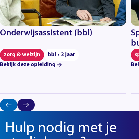
Onderwijsassistent (bbl)
Sp
bu
zorg & welzijn
bbl • 3 jaar
s
Bekijk deze opleiding
Bek
Hulp nodig met je