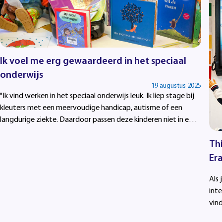
Ik voel me erg gewaardeerd in het speciaal
onderwijs
19 augustus 2025
"Ik vind werken in het speciaal onderwijs leuk. Ik liep stage bij
kleuters met een meervoudige handicap, autisme of een
langdurige ziekte. Daardoor passen deze kinderen niet in een
‘gewone’ klas."
Thi
Er
Als 
inte
vin
Era