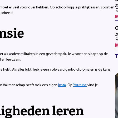
2
moet er veel voor over hebben. Op school krijg je praktijklessen, sport en
oorbeeld.
M
O
nsie
2
M
et als andere militairen in een gevechtspak. Je woont en slaapt op de
T
d en leerzaam.
ne hebt. Als alles lukt, heb je een volwaardig mbo-diploma en is de kans
d en Vakmanschap heeft ook een eigen
Insta
. Op
Youtube
vind je
digheden leren