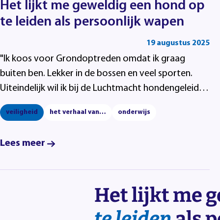
Het lijkt me geweldig een hond op
te leiden als persoonlijk wapen
19 augustus 2025
"Ik koos voor Grondoptreden omdat ik graag
buiten ben. Lekker in de bossen en veel sporten.
Uiteindelijk wil ik bij de Luchtmacht hondengeleider
worden. Het lijkt me geweldig een hond op te
veiligheid
het verhaal van…
onderwijs
leiden als persoonlijk wapen."
Lees meer
Het lijkt me 
te leiden
als 