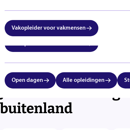
Lees voor
Uitleg woorden
Simpele tekst
International students:
Zorg & Welzijn
vocational education in
Eindhoven
Vakopleider voor vakmensen
Vakopleider voor vakmensen
Open dagen
Alle opleidingen
St
Jouw missie: veiligh
buitenland