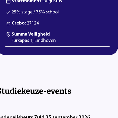
Startmoment:
augustus
25% stage / 75% school
Crebo:
27124
Summa Veiligheid
Furkapas 1, Eindhoven
Studiekeuze-events
nderwijsbeurs Zuid 25 september 2026