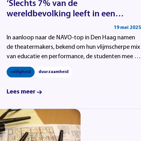
‘Slechts 7% van de
wereldbevolking leeft in een
volwaardige democratie’
19 mei 2025
In aanloop naar de NAVO-top in Den Haag namen
de theatermakers, bekend om hun vlijmscherpe mix
van educatie en performance, de studenten mee in
een sessie over veiligheid, internationale
veiligheid
duurzaamheid
samenwerking en de gevaren van desinformatie.
Lees meer