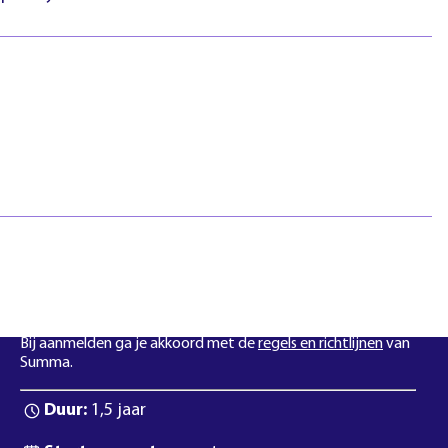
htlijnen
Pasfotovoorwaarden
 geschillen
Beroepspraktijkvorming
ejaar
(bpv)
Vertrouwenspersonen
Stage lopen
Studentenraad
Inloggen
Regels & richtlijnen
Klachten en geschillen
Summa NXT coaching
Dit is een opleiding met een beperkt aantal plaatsen.
Bij aanmelden ga je akkoord met de
regels en richtlijnen
van
Summa.
Duur:
1,5 jaar