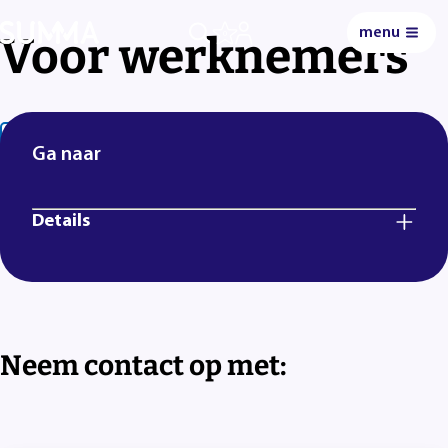
menu
Voor werknemers
0
Lees voor
Uitleg woorden
Simpele tekst
Ga naar
Details
Neem contact op met: