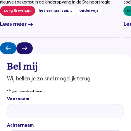
nieuwe toekomst in de kinderopvang in de Brainportregio.
toe
zorg & welzijn
het verhaal van…
onderwijs
ic
Lees meer
Le
Bel mij
Wij bellen je zo snel mogelijk terug!
*
"
" geeft vereiste velden aan
Voornaam
Achternaam