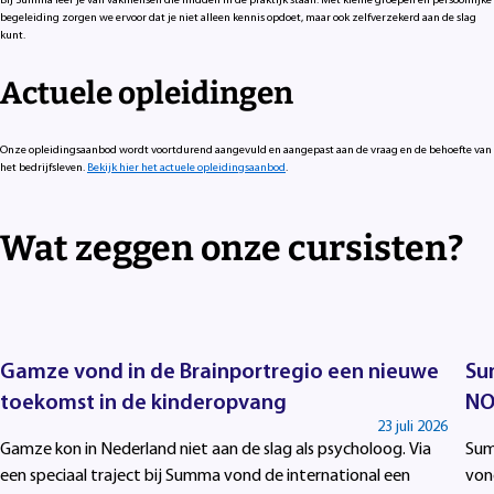
Bij Summa leer je van vakmensen die midden in de praktijk staan. Met kleine groepen en persoonlijke
begeleiding zorgen we ervoor dat je niet alleen kennis opdoet, maar ook zelfverzekerd aan de slag
kunt.
Actuele opleidingen
Onze opleidingsaanbod wordt voortdurend aangevuld en aangepast aan de vraag en de behoefte van
het bedrijfsleven.
Bekijk hier het actuele opleidingsaanbod
.
Wat zeggen onze cursisten?
Gamze vond in de Brainportregio een nieuwe
Su
toekomst in de kinderopvang
NO
23 juli 2026
Gamze kon in Nederland niet aan de slag als psycholoog. Via
Sum
een speciaal traject bij Summa vond de international een
von