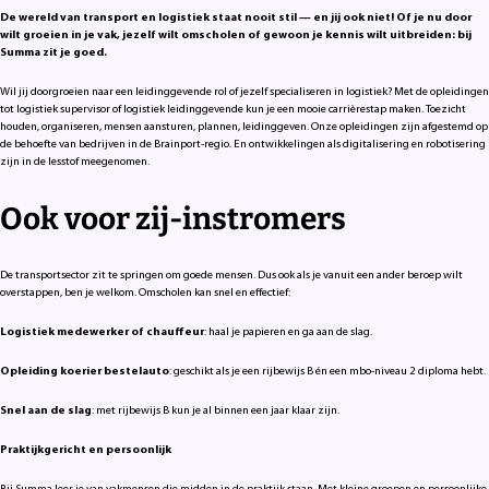
De wereld van transport en logistiek staat nooit stil — en jij ook niet! Of je nu door
wilt groeien in je vak, jezelf wilt omscholen of gewoon je kennis wilt uitbreiden: bij
Summa zit je goed.
Wil jij doorgroeien naar een leidinggevende rol of jezelf specialiseren in logistiek? Met de opleidingen
tot logistiek supervisor of logistiek leidinggevende kun je een mooie carrièrestap maken. Toezicht
houden, organiseren, mensen aansturen, plannen, leidinggeven. Onze opleidingen zijn afgestemd op
de behoefte van bedrijven in de Brainport-regio. En ontwikkelingen als digitalisering en robotisering
zijn in de lesstof meegenomen.
Ook voor zij-instromers
De transportsector zit te springen om goede mensen. Dus ook als je vanuit een ander beroep wilt
overstappen, ben je welkom. Omscholen kan snel en effectief:
Logistiek medewerker of chauffeur
: haal je papieren en ga aan de slag.
Opleiding koerier bestelauto
: geschikt als je een rijbewijs B én een mbo-niveau 2 diploma hebt.
Snel aan de slag
: met rijbewijs B kun je al binnen een jaar klaar zijn.
Praktijkgericht en persoonlijk