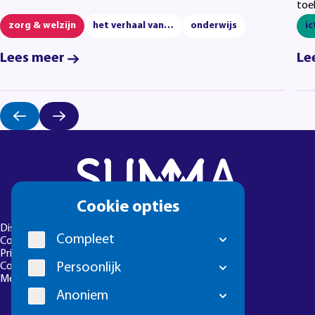
toe
zorg & welzijn
het verhaal van…
onderwijs
ic
Lees meer
Le
Cookie
Cookie opties
melding
Disclaimer
Compleet
Colofon
Privacyverklaring
Persoonlijk
Cookie-instellingen
Meld een foutje
Anoniem