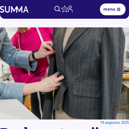
menu
0
Lees voor
Uitleg woorden
Simpele tekst
19 augustus 2025