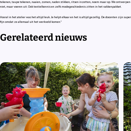
tekenen, taupe tekenen, naaien, zomen, naden stikken, ritsen inzetten, noem maar op. We ontwerpen
niet, maar voeren uit. Ook textielkennis en zelfs modegeschiedenis zitten in het vakkenpakket.
Vooral in het atelier was het altijd leuk. Je helpt elkaar en het is altijd gezellig. De docenten zijn super
fijn omdat ze allemaal uit het werkveld komen.”
Gerelateerd nieuws