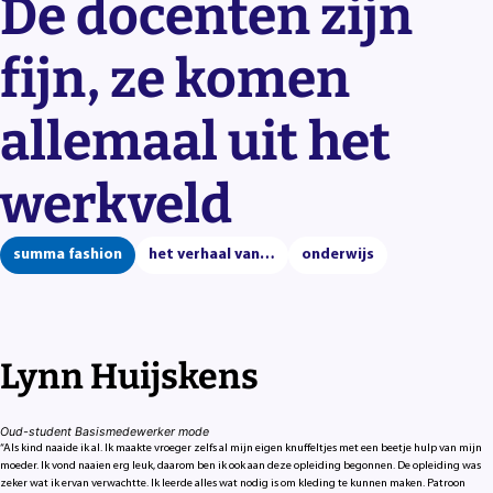
De docenten zijn
fijn, ze komen
allemaal uit het
werkveld
summa fashion
het verhaal van…
onderwijs
Lynn Huijskens
Oud-student Basismedewerker mode
“Als kind naaide ik al. Ik maakte vroeger zelfs al mijn eigen knuffeltjes met een beetje hulp van mijn
moeder. Ik vond naaien erg leuk, daarom ben ik ook aan deze opleiding begonnen. De opleiding was
zeker wat ik ervan verwachtte. Ik leerde alles wat nodig is om kleding te kunnen maken. Patroon