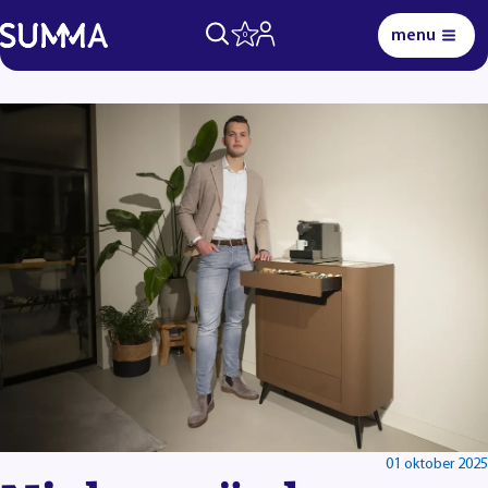
menu
0
Lees voor
Uitleg woorden
Simpele tekst
01 oktober 2025