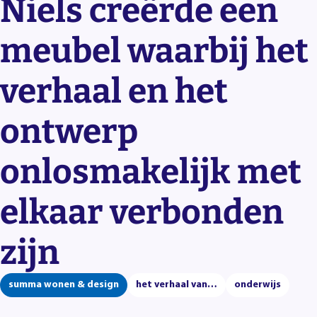
Niels creërde een
meubel waarbij het
verhaal en het
ontwerp
onlosmakelijk met
elkaar verbonden
zijn
summa wonen & design
het verhaal van…
onderwijs