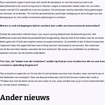
Duurzaamheid is geen trend meer, het wordt de standaard. Je ziet het overal, en ook in de
bedrijfswereld is de verschuiving enorm. Klanten vragen er bovendien steeds vaker om; ze willen
weten wat de CO2-voetafdruk is van een product. Als ontwerper word je daardoor bijna gedwongen
om hierover na te denken. “Ik vind het persoonlijk een prachtige uitdaging om bij te dragen aan die
beweging en te zien welke innovatieve oplossingen er ontstaan.
Waren er ook uitdagingen bij het werken met zulke onconventionele materialen?
Omdat de materialen relatief nieuw zijn, was er weinig bekend over de bewerking ervan. Het
koffiedrab-materiaal bleek bijvoorbeeld best krasgevoelig. Daarom heb ik het alleen voor de verticale
delen gebruikt. Ik heb veel moeten testen en experimenteren. Zo ontdekte ik dat ik kleine krasjes kon
‘repareren’ door het oppervlak heel voorzichtig met een vlammetje te verwarmen. Het materiaal
smult dan een klein beetje, waardoor de kras verdwijnt. Dat proces van ontdekken en problemen
oplossen was een van de leukste onderdelen.
Tot slot, als “maker van de toekomst”, welke tip heb je voor studenten die nu aan hun
creatieve opleiding beginnen?
‘Ken je kracht en speel die uit.’ Ik wist dat ik niet de beste was met mijn handen, maar wel sterk was in
het bedenken van concepten. Door me daarop te focussen, heb ik iets kunnen maken dat uniek is.
“Probeer dus niet de beste versie van een ander te zijn, maar ontdek waar jij je in kunt onderscheiden
en zet dat talent volledig in.
Ander nieuws