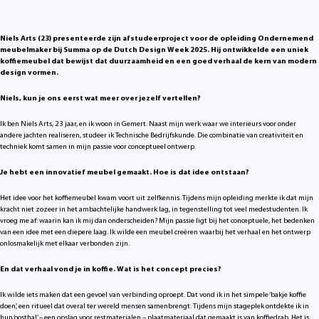
Niels Arts (23) presenteerde zijn afstudeerproject voor de opleiding Ondernemend
meubelmaker bij Summa op de Dutch Design Week 2025. Hij ontwikkelde een uniek
koffiemeubel dat bewijst dat duurzaamheid en een goed verhaal de kern van modern
design vormen.
Niels, kun je ons eerst wat meer over jezelf vertellen?
Ik ben Niels Arts, 23 jaar, en ik woon in Gemert. Naast mijn werk waar we interieurs voor onder
andere jachten realiseren, studeer ik Technische Bedrijfskunde. Die combinatie van creativiteit en
techniek komt samen in mijn passie voor conceptueel ontwerp.
Je hebt een innovatief meubel gemaakt. Hoe is dat idee ontstaan?
Het idee voor het koffiemeubel kwam voort uit zelfkennis. Tijdens mijn opleiding merkte ik dat mijn
kracht niet zozeer in het ambachtelijke handwerk lag, in tegenstelling tot veel medestudenten. Ik
vroeg me af: waarin kan ik mij dan onderscheiden? Mijn passie ligt bij het conceptuele, het bedenken
van een idee met een diepere laag. Ik wilde een meubel creëren waarbij het verhaal en het ontwerp
onlosmakelijk met elkaar verbonden zijn.
En dat verhaal vond je in koffie. Wat is het concept precies?
Ik wilde iets maken dat een gevoel van verbinding oproept. Dat vond ik in het simpele ‘bakje koffie
doen’, een ritueel dat overal ter wereld mensen samenbrengt. Tijdens mijn stageplek ontdekte ik in
hun ‘oosthal’ – een opslag voor restmaterialen – plaatmateriaal dat gemaakt is van koffiedrab. Het is