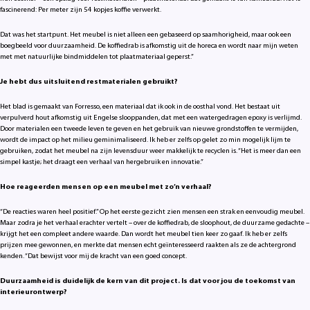
fascinerend: Per meter zijn 54 kopjes koffie verwerkt.
Dat was het startpunt. Het meubel is niet alleen een gebaseerd op saamhorigheid, maar ook een
boegbeeld voor duurzaamheid. De koffiedrab is afkomstig uit de horeca en wordt naar mijn weten
met met natuurlijke bindmiddelen tot plaatmateriaal geperst.”
Je hebt dus uitsluitend restmaterialen gebruikt?
Het blad is gemaakt van Forresso, een materiaal dat ik ook in de oosthal vond. Het bestaat uit
verpulverd hout afkomstig uit Engelse slooppanden, dat met een watergedragen epoxy is verlijmd.
Door materialen een tweede leven te geven en het gebruik van nieuwe grondstoffen te vermijden,
wordt de impact op het milieu geminimaliseerd. Ik heb er zelfs op gelet zo min mogelijk lijm te
gebruiken, zodat het meubel na zijn levensduur weer makkelijk te recyclen is. “Het is meer dan een
simpel kastje; het draagt een verhaal van hergebruik en innovatie.”
Hoe reageerden mensen op een meubel met zo’n verhaal?
“De reacties waren heel positief.” Op het eerste gezicht zien mensen een strak en eenvoudig meubel.
Maar zodra je het verhaal erachter vertelt – over de koffiedrab, de sloophout, de duurzame gedachte –
krijgt het een compleet andere waarde. Dan wordt het meubel tien keer zo gaaf. Ik heb er zelfs
prijzen mee gewonnen, en merkte dat mensen echt geïnteresseerd raakten als ze de achtergrond
kenden. “Dat bewijst voor mij de kracht van een goed concept.
Duurzaamheid is duidelijk de kern van dit project. Is dat voor jou de toekomst van
interieurontwerp?