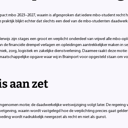
gepact mbo 2023–2027, waarin is afgesproken dat iedere mbo-student recht 
e praktijk blijkt echter dat slechts een deel van de mbo-studenten daadwer
.
wijs zijn stages een groot en verplicht onderdeel van vrijwel alle mbo-opl
 de financiële drempel verlagen en opleidingen aantrekkelijker maken in s
iek, zorg, logistiek en zakelijke dienstverlening. Daarmee raakt deze motie 
maatschappelijke opgave waar wij in Brainport voor opgesteld staan om 
is aan zet
ngenomen motie; de daadwerkelijke wetswijziging volgt later. De regering 
etgeving, waarin wordt vastgelegd hoe de verplichting precies gaat gelden 
oeding wordt nadrukkelijk neergezet als recht en niet als gunst.