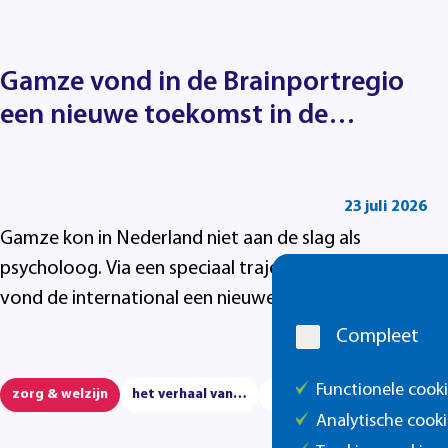
Gamze vond in de Brainportregio
een nieuwe toekomst in de
kinderopvang
23 juli 2026
Gamze kon in Nederland niet aan de slag als
psycholoog. Via een speciaal traject bij Summa
Cookie
vond de international een nieuwe toekomst in de
melding
kinderopvang in de Brainportregio.
Compleet
Functionele cook
zorg & welzijn
het verhaal van…
onderwijs
Analytische cooki