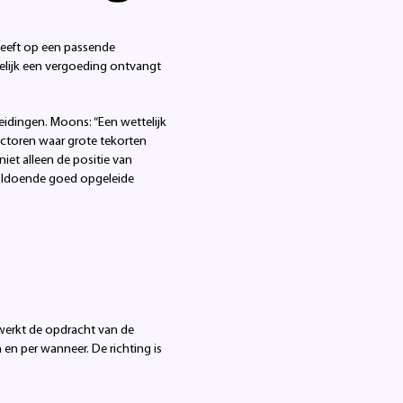
heeft op een passende
kelijk een vergoeding ontvangt
eidingen. Moons: “Een wettelijk
ectoren waar grote tekorten
niet alleen de positie van
voldoende goed opgeleide
werkt de opdracht van de
en per wanneer. De richting is