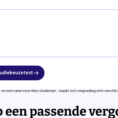
Veiligheid
Regels & ric
Zorg & Welzijn
Klachten en
udenten
Start studi
md met een motie die de regering oproept om een verplichte, gepaste stag
st te leggen. Het gaat om een motie van SP-Kamerlid Sandra Beckerman, di
 kern is helder: studenten die een stage lopen als onderdeel van hun ople
t of zij in het mbo, hbo of wo studeren.
udiekeuzetest
ns reageert positief op het besluit. “Dit is een belangrijke stap voor alle
t hiermee dat stages onmisbaar zijn voor het leren van een beroep en dat d
n – en met name voor mbo-studenten – maakt zo’n vergoeding echt verschil
p een passende verg