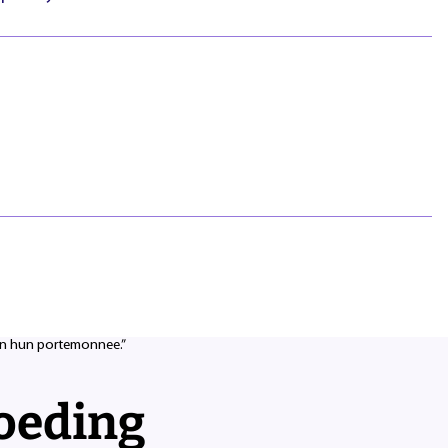
htlijnen
Pasfotovoorwaarden
 geschillen
Beroepspraktijkvorming
ejaar
(bpv)
Vertrouwenspersonen
Stage lopen
Studentenraad
Inloggen
Regels & richtlijnen
Klachten en geschillen
Summa NXT coaching
evergoeding voor alle
e dinsdag 2 december 2025 met
iding moeten een passende
 mbo-studenten in Nederland”,
aar ook een eerlijke vergoeding
 in hun portemonnee.”
oeding