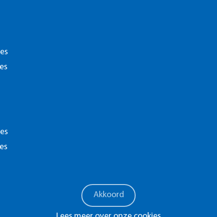
verder aan een toekomst in cybersecurity.
ict
het verhaal van…
onderwijs
ies
Lees meer
es
Disclaime
ies
es
Akkoord
Lees meer over onze cookies