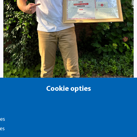
Cookie opties
Summa-student wordt zelf nieuws
door de NOS te hacken
23 juli 2026
ies
Summa-student Koen Kandelaars hackte ethisch de
es
NOS, vond twaalf kwetsbaarheden en bouwt