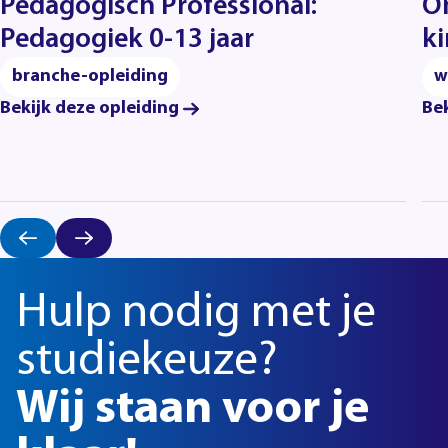
Pedagogisch Professional:
O
Pedagogiek 0-13 jaar
ki
branche-opleiding
w
Bekijk deze opleiding
Bek
Hulp nodig met je
studiekeuze?
Wij staan voor je