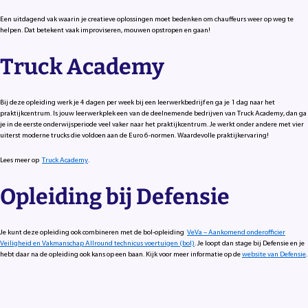
Een uitdagend vak waarin je creatieve oplossingen moet bedenken om chauffeurs weer op weg te
helpen. Dat betekent vaak improviseren, mouwen opstropen en gaan!
Truck Academy
Bij deze opleiding werk je 4 dagen per week bij een leerwerkbedrijf en ga je 1 dag naar het
praktijkcentrum. Is jouw leerwerkplek een van de deelnemende bedrijven van Truck Academy, dan ga
je in de eerste onderwijsperiode veel vaker naar het praktijkcentrum. Je werkt onder andere met vier
uiterst moderne trucks die voldoen aan de Euro 6-normen. Waardevolle praktijkervaring!
Lees meer op
Truck Academy
.
Opleiding bij Defensie
Je kunt deze opleiding ook combineren met de bol-opleiding
VeVa – Aankomend onderofficier
Veiligheid en Vakmanschap Allround technicus voertuigen (bol)
. Je loopt dan stage bij Defensie en je
hebt daar na de opleiding ook kans op een baan. Kijk voor meer informatie op de
website van Defensie
.