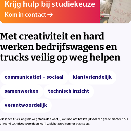
Krijg hulp bij studiekeuze
Kom in contact
Met creativiteit en hard
werken bedrijfswagens en
trucks veilig op weg helpen
communicatief – sociaal
klantvriendelijk
samenwerken
technisch inzicht
verantwoordelijk
Zie je een truck langs de weg staan, dan weet jij wel hoe laat het is: tijd voor een goede monteur. Als
allround technicus voertuigen los jij vaak het probleem ter plaatse op.