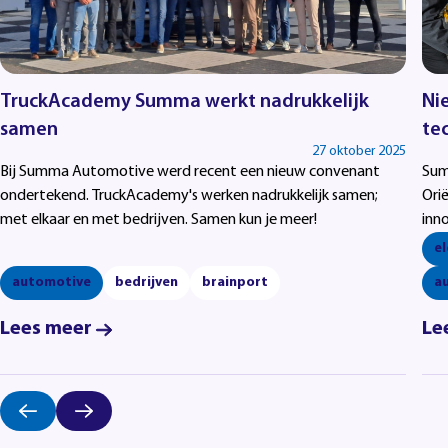
TruckAcademy Summa werkt nadrukkelijk
Ni
samen
te
27 oktober 2025
Bij Summa Automotive werd recent een nieuw convenant
Sum
ondertekend. TruckAcademy's werken nadrukkelijk samen;
Ori
met elkaar en met bedrijven. Samen kun je meer!
inn
mog
el
uite
automotive
bedrijven
brainport
a
wer
aut
Lees meer
Le