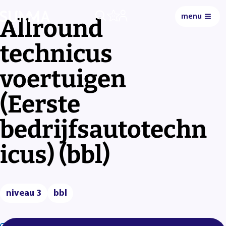
menu
0
Allround
technicus
voertuigen
(Eerste
bedrijfsautotechn
icus) (bbl)
niveau 3
bbl