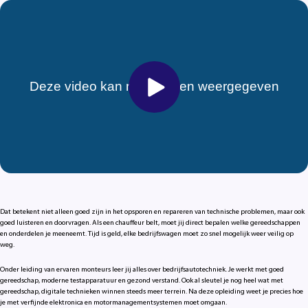
Dat betekent niet alleen goed zijn in het opsporen en repareren van technische problemen, maar ook
goed luisteren en doorvragen. Als een chauffeur belt, moet jij direct bepalen welke gereedschappen
en onderdelen je meeneemt. Tijd is geld, elke bedrijfswagen moet zo snel mogelijk weer veilig op
weg.
Onder leiding van ervaren monteurs leer jij alles over bedrijfsautotechniek. Je werkt met goed
gereedschap, moderne testapparatuur en gezond verstand. Ook al sleutel je nog heel wat met
gereedschap, digitale technieken winnen steeds meer terrein. Na deze opleiding weet je precies hoe
je met verfijnde elektronica en motormanagementsystemen moet omgaan.