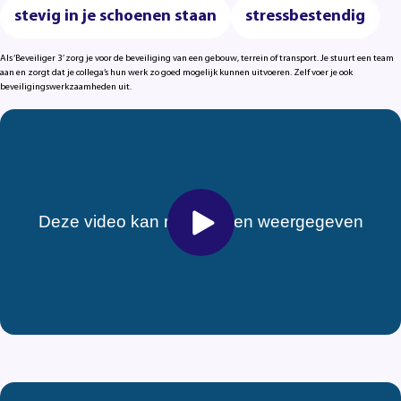
stevig in je schoenen staan
stressbestendig
Als ‘Beveiliger 3’ zorg je voor de beveiliging van een gebouw, terrein of transport. Je stuurt een team
aan en zorgt dat je collega’s hun werk zo goed mogelijk kunnen uitvoeren. Zelf voer je ook
beveiligingswerkzaamheden uit.