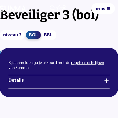
menu
0
Beveiliger 3 (bol)
niveau 3
BOL
BBL
Lees voor
Uitleg woorden
Simpele tekst
Bij aanmelden ga je akkoord met de
regels en richtlijnen
van Summa.
Details