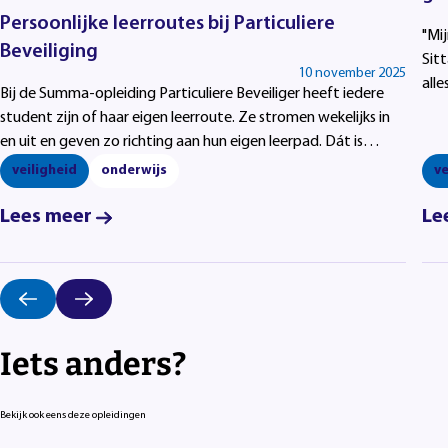
Persoonlijke leerroutes bij Particuliere
"Mi
Beveiliging
Sitt
10 november 2025
all
Bij de Summa-opleiding Particuliere Beveiliger heeft iedere
ben
student zijn of haar eigen leerroute. Ze stromen wekelijks in
bijv
en uit en geven zo richting aan hun eigen leerpad. Dát is
flexibel onderwijs!
veiligheid
onderwijs
ve
Lees meer
Le
Iets anders?
Bekijk ook eens deze opleidingen