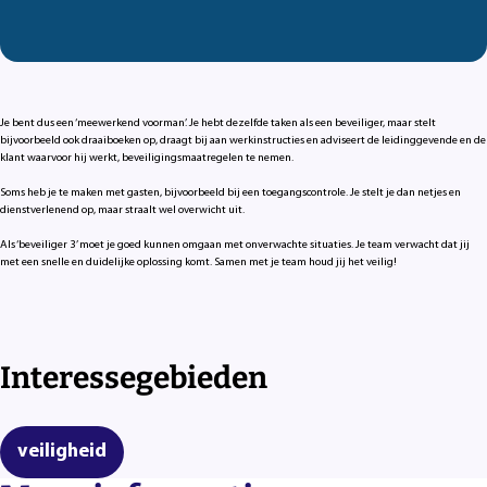
Je bent dus een ‘meewerkend voorman’. Je hebt dezelfde taken als een beveiliger, maar stelt
bijvoorbeeld ook draaiboeken op, draagt bij aan werkinstructies en adviseert de leidinggevende en de
klant waarvoor hij werkt, beveiligingsmaatregelen te nemen.
Soms heb je te maken met gasten, bijvoorbeeld bij een toegangscontrole. Je stelt je dan netjes en
dienstverlenend op, maar straalt wel overwicht uit.
Als ‘beveiliger 3’ moet je goed kunnen omgaan met onverwachte situaties. Je team verwacht dat jij
met een snelle en duidelijke oplossing komt. Samen met je team houd jij het veilig!
Interessegebieden
veiligheid