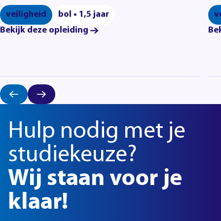
veiligheid
bol • 1,5 jaar
v
Bekijk deze opleiding
Bek
Hulp nodig met je
studiekeuze?
Wij staan voor je
klaar!