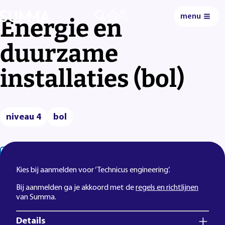
menu
0
Energie en
duurzame
installaties (bol)
niveau 4
bol
Lees voor
Uitleg woorden
Simpele tekst
Kies bij aanmelden voor ‘Technicus engineering’.
Bij aanmelden ga je akkoord met de
regels en richtlijnen
van Summa.
Details