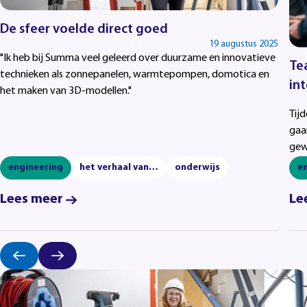
De sfeer voelde direct goed
19 augustus 2025
"Ik heb bij Summa veel geleerd over duurzame en innovatieve
Te
technieken als zonnepanelen, warmtepompen, domotica en
in
het maken van 3D-modellen."
Tij
gaa
gew
engineering
het verhaal van…
onderwijs
e
Lees meer
Le