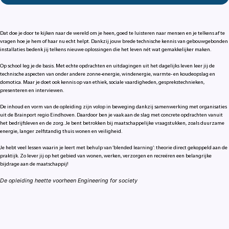
Dat doe je door te kijken naar de wereld om je heen, goed te luisteren naar mensen en je telkens af te
vragen hoe je hem of haar nu echt helpt. Dankzij jouw brede technische kennis van gebouwgebonden
installaties bedenk jij telkens nieuwe oplossingen die het leven nét wat gemakkelijker maken.
Op school leg je de basis. Met echte opdrachten en uitdagingen uit het dagelijks leven leer jij de
technische aspecten van onder andere zonne-energie, windenergie, warmte- en koudeopslag en
domotica. Maar je doet ook kennis op van ethiek, sociale vaardigheden, gesprekstechnieken,
presenteren en interviewen.
De inhoud en vorm van de opleiding zijn volop in beweging dankzij samenwerking met organisaties
uit de Brainport regio Eindhoven. Daardoor ben je vaak aan de slag met concrete opdrachten vanuit
het bedrijfsleven en de zorg. Je bent betrokken bij maatschappelijke vraagstukken, zoals duurzame
energie, langer zelfstandig thuis wonen en veiligheid.
Je hebt veel lessen waarin je leert met behulp van ‘blended learning’: theorie direct gekoppeld aan de
praktijk. Zo lever jij op het gebied van wonen, werken, verzorgen en recreëren een belangrijke
bijdrage aan de maatschappij!
De opleiding heette voorheen
Engineering for society