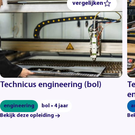
vergelijken
Technicus engineering (bol)
T
en
engineering
bol • 4 jaar
a
Bekijk deze opleiding
Bek