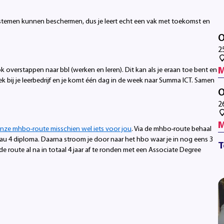
ystemen kunnen beschermen, dus je leert echt een vak met toekomst en
O
2
M
ook overstappen naar bbl (werken en leren). Dit kan als je eraan toe bent en
ek bij je leerbedrijf en je komt één dag in de week naar Summa ICT. Samen
O
2
M
onze mhbo-route misschien wel iets voor jou
. Via de mhbo-route behaal
iveau 4 diploma. Daarna stroom je door naar het hbo waar je in nog eens 3
T
e route al na in totaal 4 jaar af te ronden met een Associate Degree