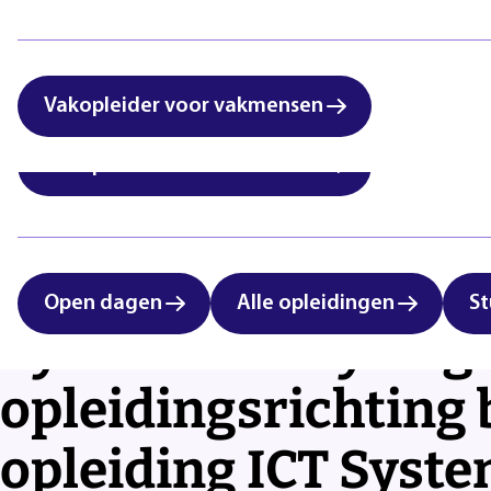
Lees voor
Uitleg woorden
Simpele tekst
International students:
Zorg & Welzijn
vocational education in
Eindhoven
Vakopleider voor vakmensen
Vakopleider voor vakmensen
Open dagen
Alle opleidingen
St
Cyber Security Engi
opleidingsrichting
opleiding ICT Syste