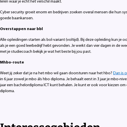
leren waar je echt het verschil maakt.
Cyber security groeit enorm en bedrijven zoeken overal mensen die hun s
goede baankansen.
Overstappen naar bbl
Alle opleidingen starten als bol-variant (voltijd). Bij deze opleiding kun je 
als je een goed leerbedrijf hebt gevonden. Je werkt dan vier dagen in de we
met je studiecoach bekijk je wat het beste bij jou past.
Mhbo-route
Weet jij zeker dat je na het mbo wil gaan doorsturen naar het hbo?
Dan is 
in 6 jaar zowel je mbo áls hbo diploma. Je behaalt eerst in 3 jaar je mbo-n
jaar een bachelordiploma ICT kunt behalen. Je kunt er ook voor kiezen om d
diploma.