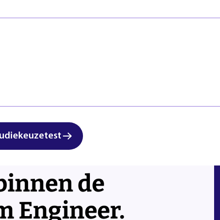
Veiligheid
Regels & ric
Zorg & Welzijn
Klachten en
Start studi
udiekeuzetest
neer is een
 binnen de
m Engineer.