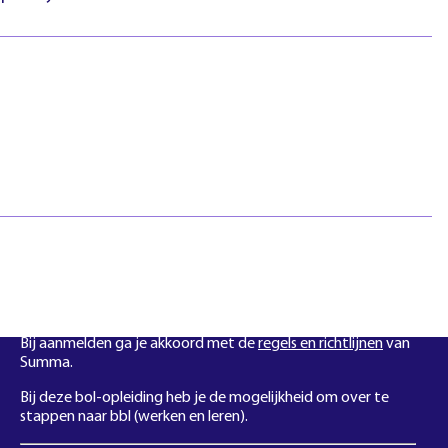
htlijnen
Pasfotovoorwaarden
 geschillen
Beroepspraktijkvorming
ejaar
(bpv)
Vertrouwenspersonen
Stage lopen
Studentenraad
Inloggen
Regels & richtlijnen
Klachten en geschillen
Summa NXT coaching
Kies bij het aanmelden voor ICT System Engineer.
Bij aanmelden ga je akkoord met de
regels en richtlijnen
van
Summa.
Bij deze bol-opleiding heb je de mogelijkheid om over te
stappen naar bbl (werken en leren).