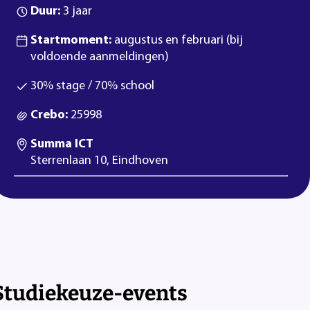
Duur:
3 jaar
Startmoment:
augustus en februari (bij
voldoende aanmeldingen)
30% stage / 70% school
Crebo:
25998
Summa ICT
Sterrenlaan 10, Eindhoven
Studiekeuze-events