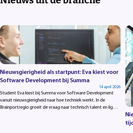
Nieuws uit de branche
Nieuwsgierigheid als startpunt: Eva kiest voor
Software Development bij Summa
14 april 2026
Student Eva kiest bij Summa voor Software Development
vanuit nieuwsgierigheid naar hoe techniek werkt. In de
Brainportregio groeit de vraag naar technisch talent en liggen
Ni
er volop kansen voor studenten die voor ICT kiezen.
ti