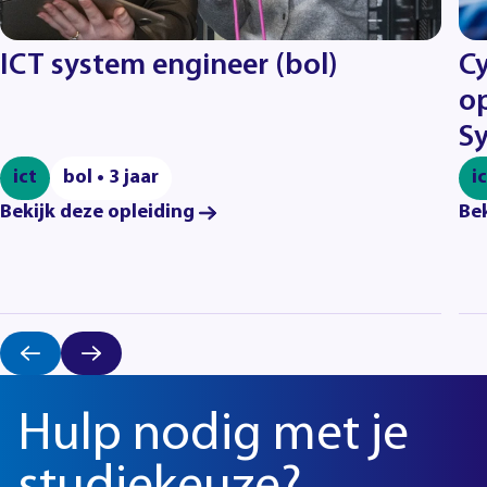
ICT system engineer (bol)
Cy
op
Sy
ict
bol • 3 jaar
i
Bekijk deze opleiding
Bek
Hulp nodig met je