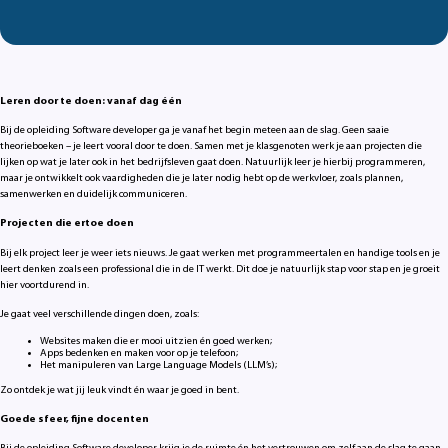
Leren door te doen: vanaf dag één
Bij de opleiding Software developer ga je vanaf het begin meteen aan de slag. Geen saaie
theorieboeken – je leert vooral door te doen. Samen met je klasgenoten werk je aan projecten die
lijken op wat je later ook in het bedrijfsleven gaat doen. Natuurlijk leer je hierbij programmeren,
maar je ontwikkelt ook vaardigheden die je later nodig hebt op de werkvloer, zoals plannen,
samenwerken en duidelijk communiceren.
Projecten die ertoe doen
Bij elk project leer je weer iets nieuws. Je gaat werken met programmeertalen en handige tools en je
leert denken zoals een professional die in de IT werkt. Dit doe je natuurlijk stap voor stap en je groeit
hier voortdurend in.
Je gaat veel verschillende dingen doen, zoals:
Websites maken die er mooi uitzien én goed werken;
Apps bedenken en maken voor op je telefoon;
Het manipuleren van Large Language Models (LLM’s);
Zo ontdek je wat jij leuk vindt én waar je goed in bent.
Goede sfeer, fijne docenten