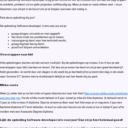
Bij de opleiding Software developer krijg je de ruimte én het vertrouwen om zelf aan de slag te gaan.
Je ontdekt, probeert uit en pakt projecten zelfstandig op. Maar je staat er nooit alleen voor – onze
docenten zijn altijd in de buurt om je te helpen wanneer dat nodig is.
Past deze opleiding bij jou?
De opleiding Software developer is iets voor jou als je:
graag dingen uitzoekt en niet opgeeft;
het leuk vindt om problemen op te lossen;
nieuwsgierig bent naar hoe techniek werkt;
graag digitaal bezig bent;
jezelf wil blijven ontwikkelen.
Overstappen naar bbl
Alle opleidingen starten als bol-variant (voltijd). Bij de opleidingen op niveau 3 en 4 kun je ook
overstappen naar bbl (werken en leren). Dit kan als je eraan toe bent en als je een goed leerbedrijf
hebt gevonden. Je werkt dan vier dagen in de week bij je leerbedrijf en je komt één dag in de week
naar Summa ICT. Samen met je studiecoach bekijk je wat het beste bij jou past.
Mhbo-route
Weet jij zeker dat je na het mbo wil gaan doorsturen naar het hbo?
Dan is onze mhbo-route misschien
wel iets voor jou
. Via de mhbo-route behaal in 6 jaar zowel je mbo áls hbo diploma. Je behaalt eerst in
3 jaar je mbo-niveau 4 diploma. Daarna stroom je door naar het hbo waar je in nog eens 3 jaar een
bachelordiploma ICT kunt behalen. Je kunt er ook voor kiezen om de route al na in totaal 4 jaar af te
ronden met een Associate Degree diploma.
Lijkt de opleiding Software developer iets voor jou? Dan zit je hier helemaal goed!