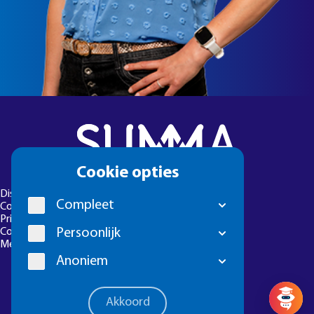
Cookie
Cookie opties
melding
Disclaimer
Compleet
Colofon
Privacyverklaring
Persoonlijk
Cookie-instellingen
Meld een foutje
Anoniem
Vragen? 
Akkoord