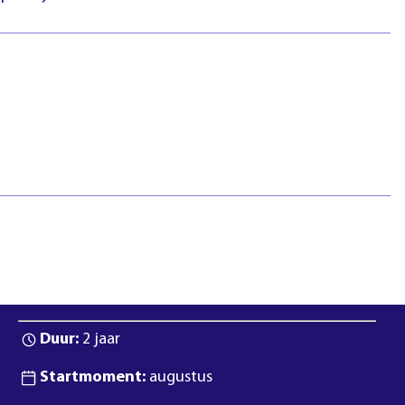
htlijnen
Pasfotovoorwaarden
 geschillen
Beroepspraktijkvorming
ejaar
(bpv)
Vertrouwenspersonen
Stage lopen
Studentenraad
Inloggen
Regels & richtlijnen
Klachten en geschillen
Summa NXT coaching
Bij aanmelden ga je akkoord met de
regels en richtlijnen
van
Summa.
Duur:
2 jaar
Startmoment:
augustus