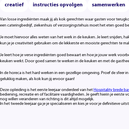
creatief
instructies opvolgen
samenwerken
Van losse ingrediënten maak jij als kok gerechten waar gasten voor terugko
een cateringbedrijf, ziekenhuis of verzorgingstehuis moet het eten goed bere
Je moet hiervoor alles weten van het werk in de keuken. Je leert snijden, ha
kun je je creativiteit gebruiken om de lekkerste en mooiste gerechten te ma
Je leert hoe je verse ingrediënten goed bewaart en hoe je jouw werk voorber
keuken werkt. Door goed samen te werken in de keuken en met de gastheer 
In de horeca is het hard werken in een gezellige omgeving. Proef de sfeer 
gelukkig maken, als kok kun jij ervoor gaan!
Deze opleiding is het eerste leerjaar onderdeel van het
Hospitality brede bas
bediening, recreatie en of facilitaire vaardigheden.
Je geeft hierin je eerste
nog willen veranderen van richting is dit altijd mogelijk.
In het tweede leerjaar ga je je specialiseren en kies je voor je definitieve uit