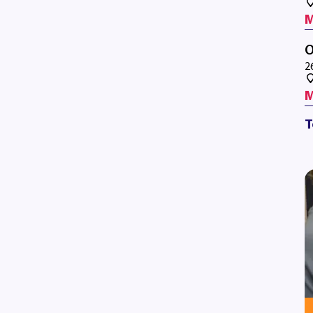
M
O
2
M
T