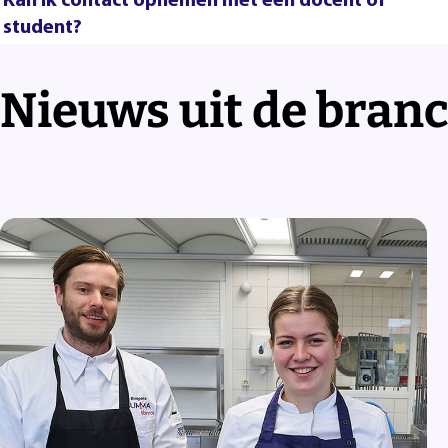
Kan ik contact opnemen met een docent of
student?
Nieuws uit de bran