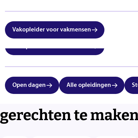
International students:
Zorg & Welzijn
vocational education in
Eindhoven
Vakopleider voor vakmensen
Vakopleider voor vakmensen
Open dagen
Alle opleidingen
St
Alle technieken om 
gerechten te make