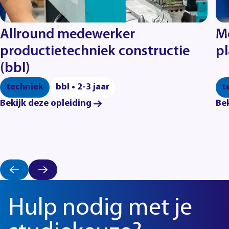
Allround medewerker
M
productietechniek constructie
pl
(bbl)
techniek
bbl • 2-3 jaar
t
Bekijk deze opleiding
Bek
Hulp nodig met je