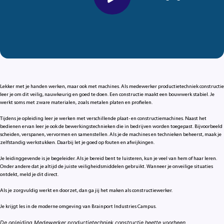
Lekker met je handen werken, maar ook met machines. Als medewerker productietechniek constructie
leer je om dit veilig, nauwkeurig en goed te doen. Een constructie maakt een bouwwerk stabiel. Je
werkt soms met zware materialen, zoals metalen platen en profielen.
Tijdens je opleiding leer je werken met verschillende plaat- en constructiemachines. Naast het
bedienen ervan leer je ook de bewerkingstechnieken die in bedrijven worden toegepast. Bijvoorbeeld
scheiden, verspanen, vervormen en samenstellen. Als je de machines en technieken beheerst, maak je
zelfstandig werkstukken. Daarbij let je goed op fouten en afwijkingen.
Je leidinggevende is je begeleider. Als je bereid bent te luisteren, kun je veel van hem of haar leren.
Onder andere dat je altijd de juiste veiligheidsmiddelen gebruikt. Wanneer je onveilige situaties
ontdekt, meld je dit direct.
Als je zorgvuldig werkt en doorzet, dan ga jij het maken als constructiewerker.
Je krijgt les in de moderne omgeving van Brainport Industries Campus.
De opleiding Medewerker productietechniek constructie heette voorheen