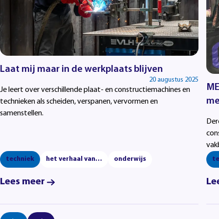
Laat mij maar in de werkplaats blijven
20 augustus 2025
ME
Je leert over verschillende plaat- en constructiemachines en
me
technieken als scheiden, verspanen, vervormen en
samenstellen.
Derd
con
vak
techniek
het verhaal van…
onderwijs
t
Lees meer
Le