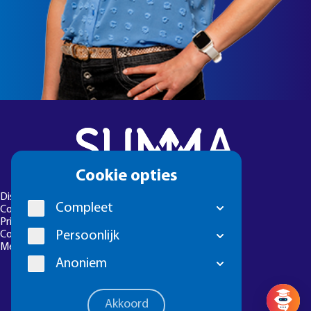
Cookie
Cookie opties
melding
Disclaimer
Compleet
Colofon
Privacyverklaring
Persoonlijk
Cookie-instellingen
Meld een foutje
Anoniem
Vragen? 
Akkoord