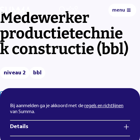
menu
0
Medewerker
productietechnie
k constructie (bbl)
niveau 2
bbl
Lees voor
Uitleg woorden
Simpele tekst
Bij aanmelden ga je akkoord met de
regels en richtlijnen
van Summa.
Details