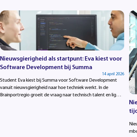
Nieuwsgierigheid als startpunt: Eva kiest voor
Software Development bij Summa
14 april 2026
Student Eva kiest bij Summa voor Software Development
vanuit nieuwsgierigheid naar hoe techniek werkt. In de
Brainportregio groeit de vraag naar technisch talent en liggen
Ni
er volop kansen voor studenten die voor ICT kiezen.
ti
Nie
mbo