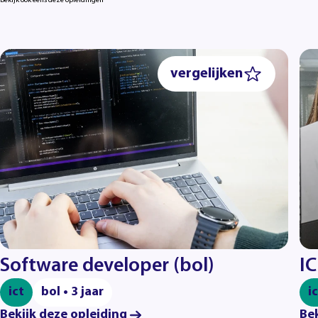
Bekijk ook eens deze opleidingen
vergelijken
Software developer (bol)
IC
ict
bol • 3 jaar
i
Bekijk deze opleiding
Bek