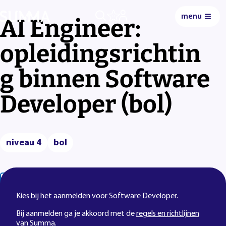
menu
0
AI Engineer:
opleidingsrichtin
g binnen Software
Developer (bol)
niveau 4
bol
Lees voor
Uitleg woorden
Simpele tekst
Kies bij het aanmelden voor Software Developer.
Bij aanmelden ga je akkoord met de
regels en richtlijnen
van Summa.