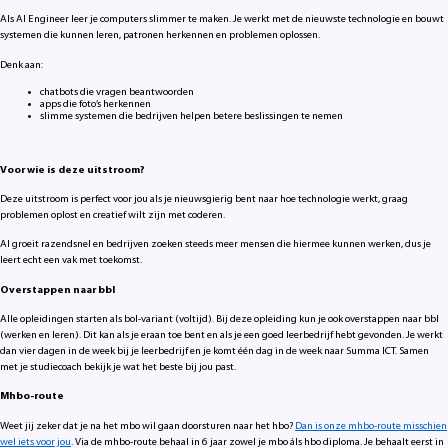
Als AI Engineer leer je computers slimmer te maken. Je werkt met de nieuwste technologie en bouwt
systemen die kunnen leren, patronen herkennen en problemen oplossen.
Denk aan:
chatbots die vragen beantwoorden
apps die foto’s herkennen
slimme systemen die bedrijven helpen betere beslissingen te nemen
Voor wie is deze uitstroom?
Deze uitstroom is perfect voor jou als je nieuwsgierig bent naar hoe technologie werkt, graag
problemen oplost en creatief wilt zijn met coderen.
AI groeit razendsnel en bedrijven zoeken steeds meer mensen die hiermee kunnen werken, dus je
leert echt een vak met toekomst.
Overstappen naar bbl
Alle opleidingen starten als bol-variant (voltijd). Bij deze opleiding kun je ook overstappen naar bbl
(werken en leren). Dit kan als je eraan toe bent en als je een goed leerbedrijf hebt gevonden. Je werkt
dan vier dagen in de week bij je leerbedrijf en je komt één dag in de week naar Summa ICT. Samen
met je studiecoach bekijk je wat het beste bij jou past.
Mhbo-route
Weet jij zeker dat je na het mbo wil gaan doorsturen naar het hbo?
Dan is onze mhbo-route misschien
wel iets voor jou
. Via de mhbo-route behaal in 6 jaar zowel je mbo áls hbo diploma. Je behaalt eerst in