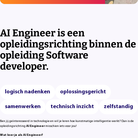
AI Engineer is een
opleidingsrichting binnen de
opleiding Software
developer.
logisch nadenken
oplossingsgericht
samenwerken
technisch inzicht
zelfstandig
Ben jij geïnteresseerd in technologie en wil je leren hoe kunstmatige intelligentie werkt? Dan is de
opleidingsrichting
AI Engineer
misschien iets voor jou!
Wat leer je als AI Engineer?