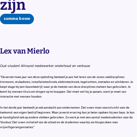
zijn
summa bouw
Lex van Mierlo
Oud-student Allround medewerker onderhoud en verbouw
“De eerste twee jaar van deze opleiding besteed je aan het leren van de zeven vakdisciplines:
timmeren, stukadoren, installatietechniek, elektrotechniek, tegelzetten, metselen en schilderen. Je
loopt stage bij een bouwbedrijf, waar je de meeste van deze disciplines meteen kan gebruiken. Je
komt bij mensen thuis om dingen op te knappen. Dat moet wel bij je passen, want je moet van
interactie met mensen houden.
In het derde jaar besteedt je ook aandacht aan ondernemen. Dat is een mooi vooruitzicht voor de
toekomst: een eigen bedrijf beginnen. Maar je eerst ervaring kan je beter opdoen bij een baas. Je kan
je handigheid ook op andere vlakken gebruiken. Zo werk je met een aantal medestudenten voor de
‘klusbus’. Dat is een initiatief van de school en de studenten waarbij we klusjes doen voor
vrijwilligersorganisaties.”