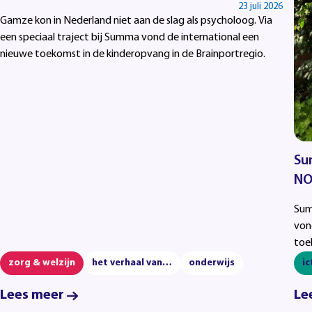
23 juli 2026
Gamze kon in Nederland niet aan de slag als psycholoog. Via
een speciaal traject bij Summa vond de international een
nieuwe toekomst in de kinderopvang in de Brainportregio.
Su
NO
Sum
von
toe
zorg & welzijn
het verhaal van…
onderwijs
ic
Lees meer
Le