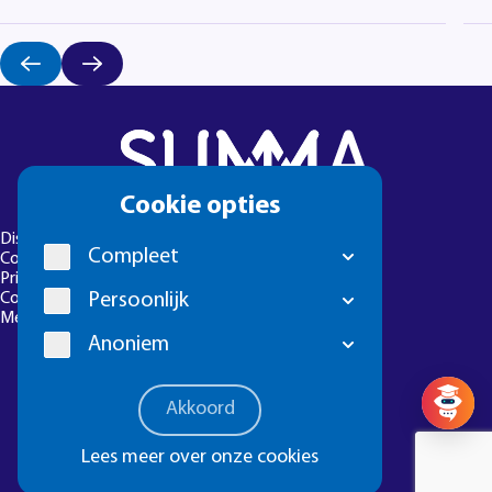
Cookie
Cookie opties
melding
Disclaimer
Compleet
Colofon
Privacyverklaring
Persoonlijk
Cookie-instellingen
Meld een foutje
Anoniem
Vragen? 
Akkoord
Lees meer over onze cookies