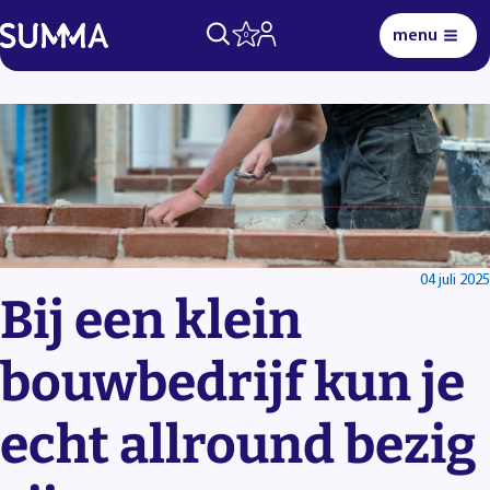
menu
0
Lees voor
Uitleg woorden
Simpele tekst
04 juli 2025
Bij een klein
bouwbedrijf kun je
echt allround bezig