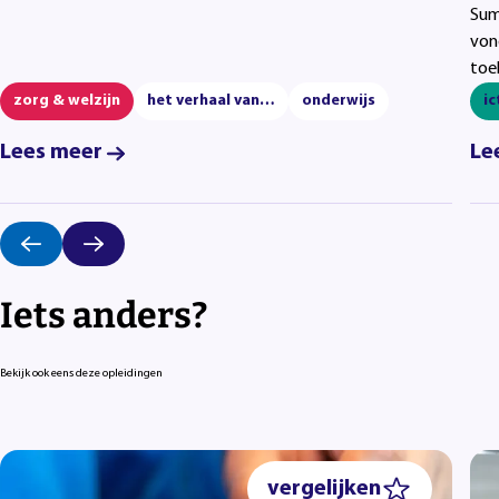
Sum
von
toe
zorg & welzijn
het verhaal van…
onderwijs
ic
Lees meer
Le
Iets anders?
Bekijk ook eens deze opleidingen
vergelijken