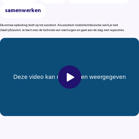
samenwerken
De entree-opleiding leidt op tot assistent. Als assistent mobiliteitsbranche werk je met
(bedrijfs)auto’s. Je leert over de techniek van voertuigen en gaat aan de slag met reparaties.