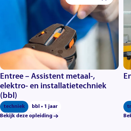
Entree – Assistent metaal-,
En
elektro- en installatietechniek
(bbl)
techniek
bbl • 1 jaar
t
Bekijk deze opleiding
Bek