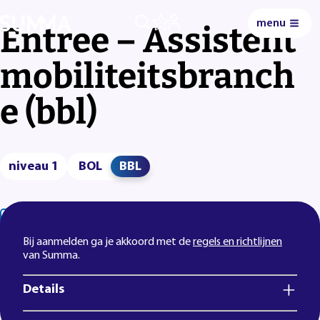
menu
0
Entree – Assistent
mobiliteitsbranch
e (bbl)
niveau 1
BOL
BBL
Lees voor
Uitleg woorden
Simpele tekst
Bij aanmelden ga je akkoord met de
regels en richtlijnen
van Summa.
Details