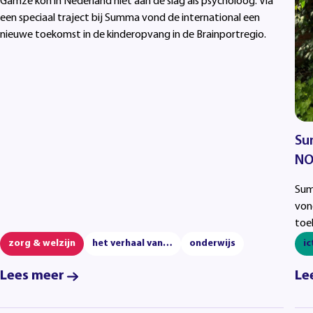
Gamze kon in Nederland niet aan de slag als psycholoog. Via
een speciaal traject bij Summa vond de international een
nieuwe toekomst in de kinderopvang in de Brainportregio.
Su
NO
Sum
von
toe
zorg & welzijn
het verhaal van…
onderwijs
ic
Lees meer
Le