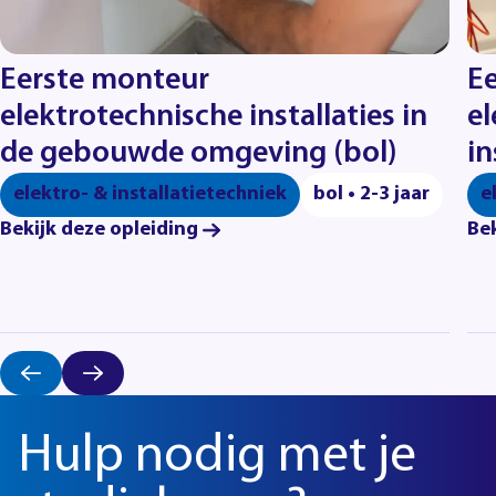
Eerste monteur
E
elektrotechnische installaties in
el
de gebouwde omgeving (bol)
in
elektro- & installatietechniek
bol • 2-3 jaar
e
Bekijk deze opleiding
Bek
Hulp nodig met je