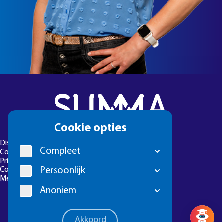
Cookie
Cookie opties
melding
Disclaimer
Compleet
Colofon
Privacyverklaring
Cookie-instellingen
Persoonlijk
Meld een foutje
Anoniem
Vragen? 
Akkoord