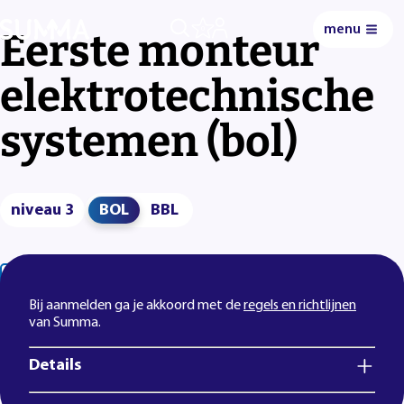
menu
0
Eerste monteur
elektrotechnische
systemen (bol)
niveau 3
BOL
BBL
Lees voor
Uitleg woorden
Simpele tekst
Bij aanmelden ga je akkoord met de
regels en richtlijnen
van Summa.
Details