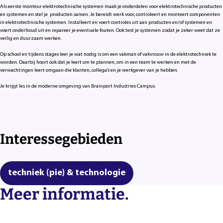
Als eerste monteur elektrotechnische systemen
maak je onderdelen voor elektrotechnische producten
en systemen en stel je producten samen. Je bereidt werk voor, controleert en monteert componenten
in elektrotechnische systemen. Installeert en voert controles uit aan producten en/of systemen en
voert onderhoud uit en repareer je eventuele fouten. Ook test je systemen zodat je zeker weet dat ze
veilig en duurzaam werken.
Op school en tijdens stages leer je wat nodig is om een vakman of vakvrouw
in de elektrotechniek
te
worden. Daarbij hoort ook dat je leert om te plannen, om in een team te werken en met de
verwachtingen leert omgaan die klanten, collega’s en je werkgever van je hebben.
Je krijgt les in de moderne omgeving van Brainport Industries Campus.
Interessegebieden
techniek (pie) & technologie
Meer informatie.